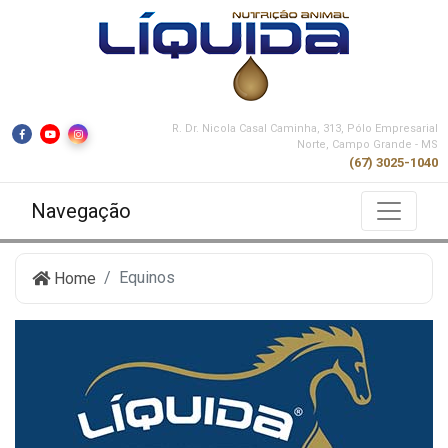
R. Dr. Nicola Casal Caminha, 313, Pólo Empresarial
Norte, Campo Grande - MS
(67) 3025-1040
Navegação
Equinos
Home