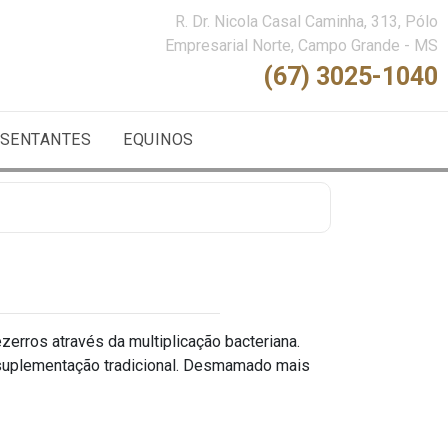
R. Dr. Nicola Casal Caminha, 313, Pólo
Empresarial Norte, Campo Grande - MS
(67) 3025-1040
SENTANTES
EQUINOS
erros através da multiplicação bacteriana.
 suplementação tradicional. Desmamado mais